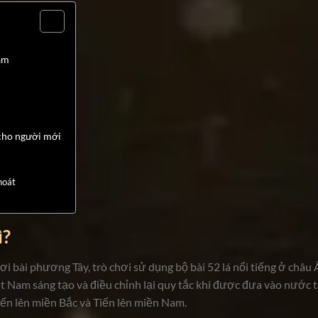
am
cho người mới
hoát
ì?
i bài phương Tây, trò chơi sử dụng bộ bài 52 lá nổi tiếng ở châu
t Nam sáng tạo và điều chỉnh lại quy tắc khi được đưa vào nước t
iến lên miền Bắc và Tiến lên miền Nam.