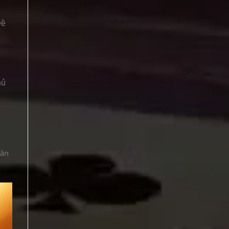
về
hủ
uân