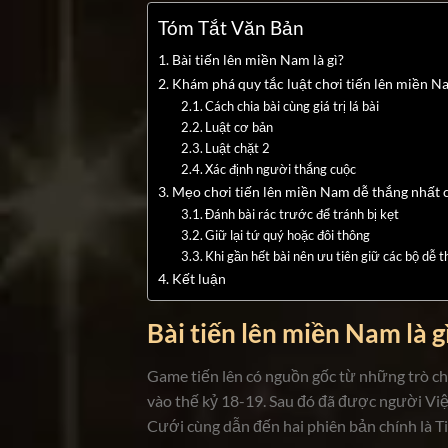
Tóm Tắt Văn Bản
Bài tiến lên miền Nam là gì?
Khám phá quy tắc luật chơi tiến lên miền N
Cách chia bài cùng giá trị lá bài
Luật cơ bản
Luật chặt 2
Xác định người thắng cuộc
Mẹo chơi tiến lên miền Nam dễ thắng nhất 
Đánh bài rác trước để tránh bị kẹt
Giữ lại tứ quý hoặc đôi thông
Khi gần hết bài nên ưu tiên giữ các bộ dễ t
Kết luận
Bài tiến lên miền Nam là g
Game tiến lên có nguồn gốc từ những trò chơ
vào thế kỷ 18-19. Sau đó đã được người Việ
Cưới cùng dẫn đến hai phiên bản chính là T