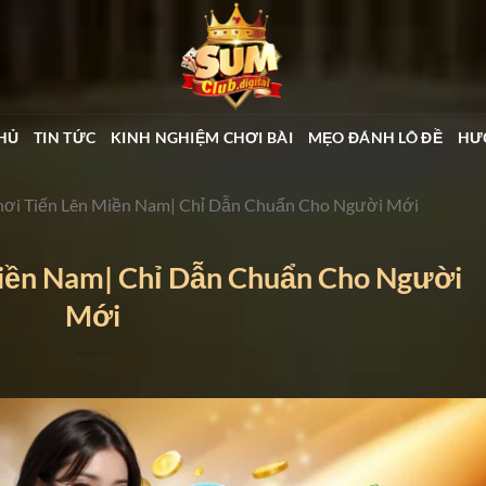
HỦ
TIN TỨC
KINH NGHIỆM CHƠI BÀI
MẸO ĐÁNH LÔ ĐỀ
HƯ
hơi Tiến Lên Miền Nam| Chỉ Dẫn Chuẩn Cho Người Mới
Miền Nam| Chỉ Dẫn Chuẩn Cho Người
Mới