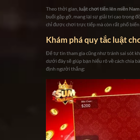
Theo thời gian,
luật chơi tiến lên miền Nam
buổi gặp gỡ, mang lại sự giải trí cao trong 
chỉ được chơi trực tiếp mà còn rất phổ biến 
Khám phá quy tắc luật ch
Để tự tin tham gia cũng như tránh sai sót k
dưới đây sẽ giúp bạn hiểu rõ về cách chia bà
định người thắng: